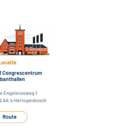
Locatie
1 Congrescentrum
banthallen
e Engelenseweg 1
2 AA 's-Hertogenbosch
Route