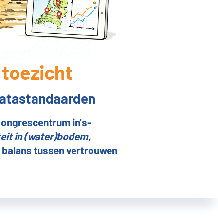
toezicht
 datastandaarden
Congrescentrum in's-
eit in (water)bodem,
de balans tussen vertrouwen